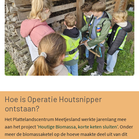
Hoe is Operatie Houtsnipper
ontstaan?
Het Plattelandscentrum Meetjesland werkte jarenlang mee
aan het project
'Houtige Biomassa, korte keten sluiten'
. Onder
meer de biomassaketel op de hoeve maakte deel uit van dit