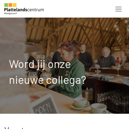
Overslaan naar inhoud
Word jij onze
nieuwe collega?