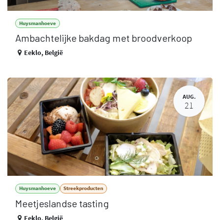
Huysmanhoeve
Ambachtelijke bakdag met broodverkoop
Eeklo
,
België
AUG.
21
Huysmanhoeve
Streekproducten
Meetjeslandse tasting
Eeklo
,
België