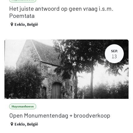
Het juiste antwoord op geen vraag i.s.m.
Poemtata
Eeklo
,
België
SEP.
13
Huysmanhoeve
Open Monumentendag + broodverkoop
Eeklo
,
België