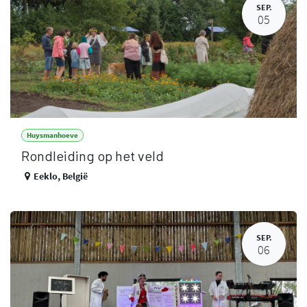
SEP.
05
Huysmanhoeve
Rondleiding op het veld
Eeklo
,
België
SEP.
06