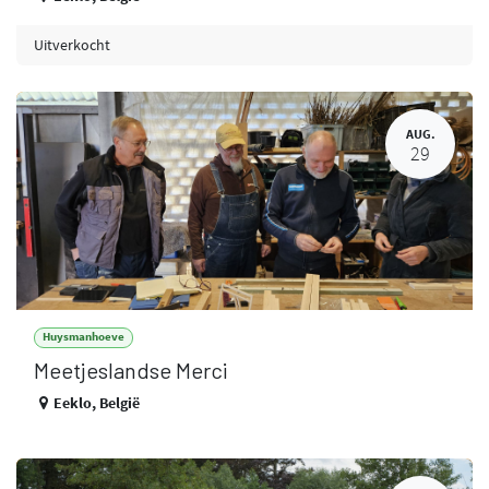
Uitverkocht
AUG.
29
Huysmanhoeve
Meetjeslandse Merci
Eeklo
,
België