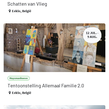
Schatten van Vlieg
Eeklo
,
België
12 JUL. -
9 AUG.
Huysmanhoeve
Tentoonstelling Allemaal Familie 2.0
Eeklo
,
België