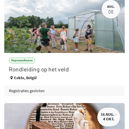
AUG.
08
Huysmanhoeve
Rondleiding op het veld
Eeklo
,
België
Registraties gesloten
16 AUG. -
4 OKT.