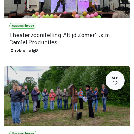
Huysmanhoeve
Theatervoorstelling 'Altijd Zomer' i.s.m.
Camiel Producties
Eeklo
,
België
SEP.
12
Huysmanhoeve