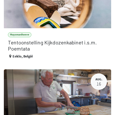
Huysmanhoeve
Tentoonstelling Kijkdozenkabinet i.s.m.
Poemtata
Eeklo
,
België
AUG.
16