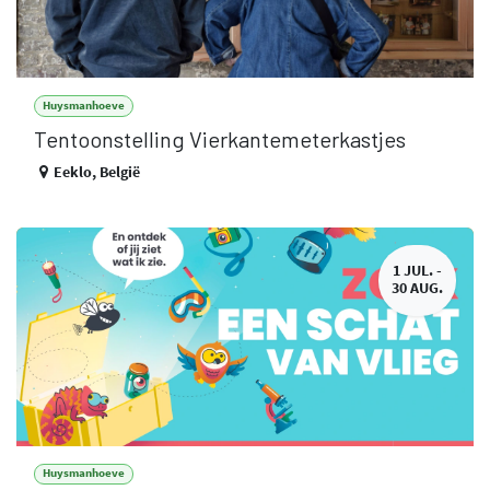
Huysmanhoeve
Tentoonstelling Vierkantemeterkastjes
Eeklo
,
België
1 JUL. -
30 AUG.
Huysmanhoeve