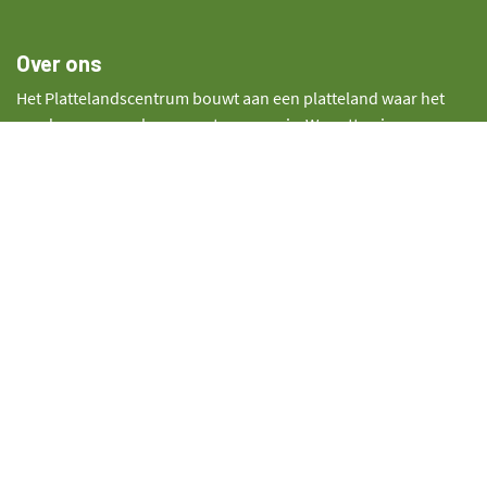
Over ons
Het Plattelandscentrum bouwt aan een platteland waar het
goed wonen, werken en ontspannen is. We zetten in op
vernieuwing en creativiteit. In alles wat we doen betrekken we
bewoners en lokale organisaties. We zijn ervan overtuigd dat
wat van onderuit groeit, de mooiste vruchten draagt. Tegelijk
willen we bezoekers overtuigen van de kracht en de
schoonheid van het platteland.
Volg ons
Contact
info@plattelandscentrum.be
09 379 78 37