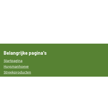
Belangrijke pagina's
Startpagina
Huysmanhoeve
Streekproducten
Plattelandsproject
Agenda
Blog
Extra Info