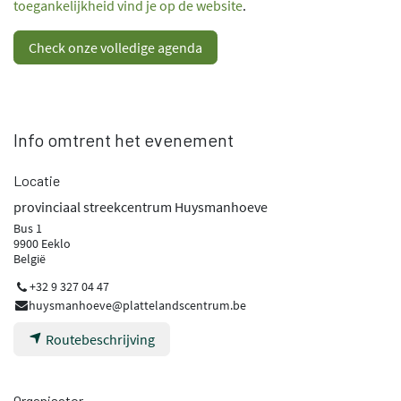
toegankelijkheid vind je op de website
.
Check onze volledige agenda
Info omtrent het evenement
Locatie
provinciaal streekcentrum Huysmanhoeve
Bus 1
9900 Eeklo
België
+32 9 327 04 47
huysmanhoeve@plattelandscentrum.be
Routebeschrijving
Organisator