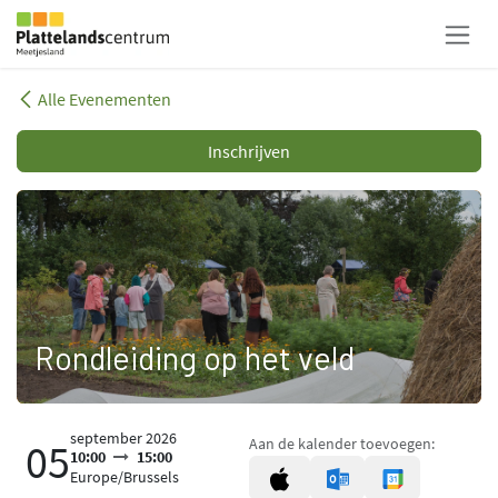
Overslaan naar inhoud
Alle Evenementen
Inschrijven
Rondleiding op het veld
september 2026
Aan de kalender toevoegen:
05
10:00
15:00
Europe/Brussels