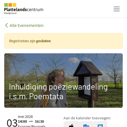
Overslaan naar inhoud
Alle Evenementen
Registraties zijn
gesloten
Inhuldiging poëziewandeling
i.s.m. Poemtata
mei 2026
Aan de kalender toevoegen:
03
14:00
16:30
Europe/Brussels