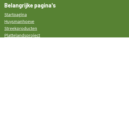
Belangrijke pagina's
Startpagina
Huysmanhoeve
Streekproducten
Plattelandsproject
Agenda
Blog
Extra Info
Vacatures
Over ons
Het Plattelandscentrum bouwt aan een platteland waar het
goed wonen, werken en ontspannen is. We zetten in op
vernieuwing en creativiteit. In alles wat we doen betrekken we