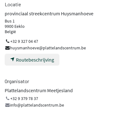
Locatie
provinciaal streekcentrum Huysmanhoeve
Bus 1
9900 Eeklo
België
+32 9 327 04 47
huysmanhoeve@plattelandscentrum.be
Routebeschrijving
Organisator
Plattelandscentrum Meetjesland
+32 9 379 78 37
info@plattelandscentrum.be