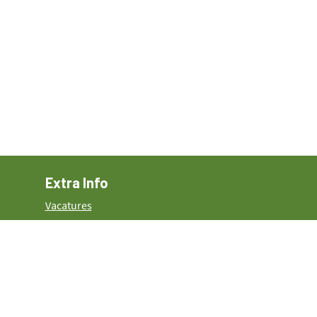
Extra Info
Vacatures
Volg ons
Contact
info@plattelandscentrum.be
09 379 78 37