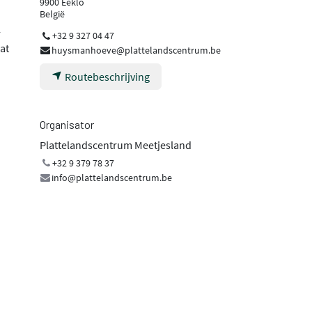
9900 Eeklo
België
-
+32 9 327 04 47
at
huysmanhoeve@plattelandscentrum.be
Routebeschrijving
Organisator
Plattelandscentrum Meetjesland
+32 9 379 78 37
info@plattelandscentrum.be