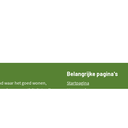
Belangrijke pagina's
nd waar het goed wonen,
Startpagina
wing en creativiteit. In alles
Huysmanhoeve
ganisaties. We zijn ervan
Streekproducten
e vruchten draagt. Tegelijk
Plattelandsproject
n de schoonheid van het
Agenda
Blog