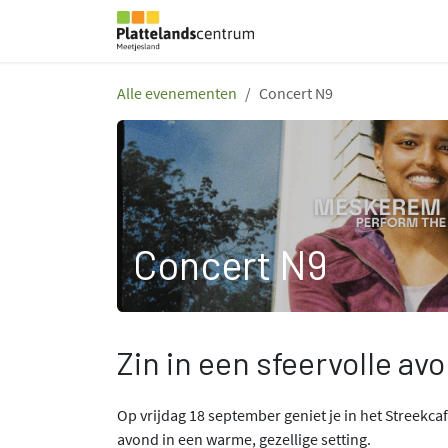
Overslaan naar inhoud
Huysmanhoeve
Alle evenementen
Concert N9
Concert N9
Zin in een sfeervolle av
Op vrijdag 18 september geniet je in het Streekc
avond in een warme, gezellige setting.