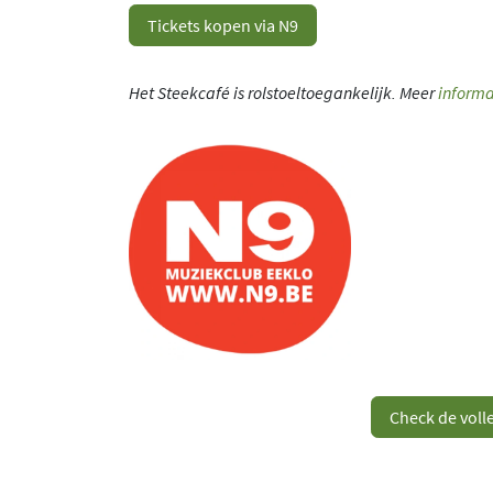
Tickets kopen via N9
Het Steekcafé is rolstoeltoegankelijk. Meer
informa
Check de vol