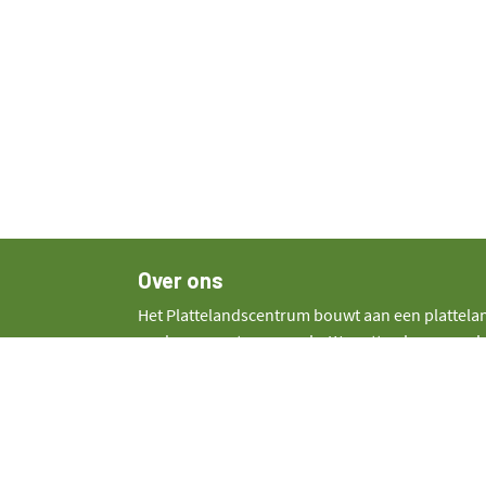
Over ons
Het Plattelandscentrum bouwt aan een plattela
werken en ontspannen is. We zetten in op vernieu
wat we doen betrekken we bewoners en lokale or
overtuigd dat wat van onderuit groeit, de mooist
willen we bezoekers overtuigen van de kracht e
platteland.