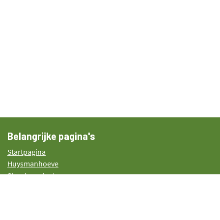
Belangrijke pagina's
Startpagina
Huysmanhoeve
Streekproducten
Plattelandsproject
Agenda
Blog