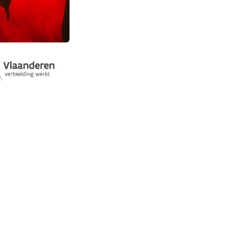
Extra Info
Vacatures
Volg ons