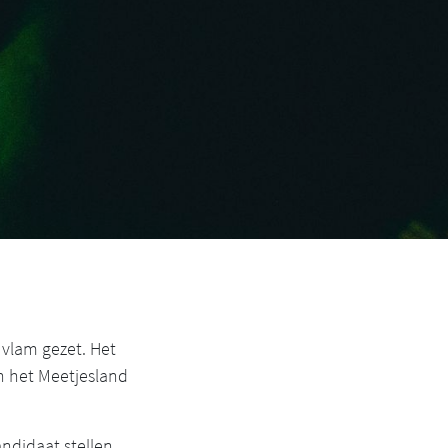
 vlam gezet. Het
n het Meetjesland
ndidaat stellen