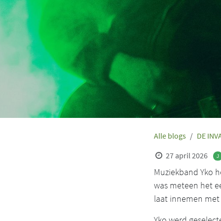
Alle blogs
DE INV
27 april 2026
Muziekband Yko he
was meteen het ee
laat innemen met 
Yko werd geselect