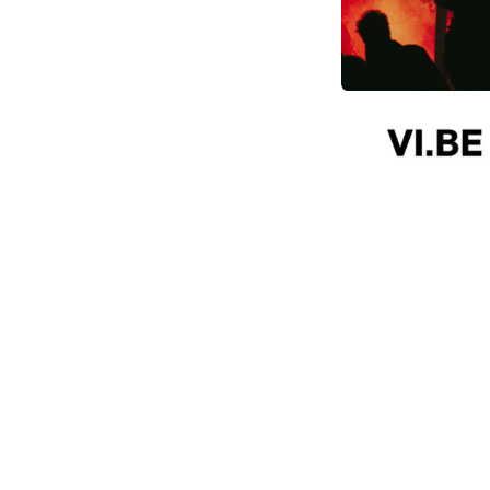
DE INVASIE
Over ons
Het Plattelandscentrum bouwt aan een plattela
werken en ontspannen is. We zetten in op vernieu
wat we doen betrekken we bewoners en lokale or
overtuigd dat wat van onderuit groeit, de mooist