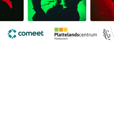
Belangrijke pagina's
nd waar het goed wonen,
Startpagina
wing en creativiteit. In alles
Huysmanhoeve
ganisaties. We zijn ervan
Streekproducten
e vruchten draagt. Tegelijk
Plattelandsproject