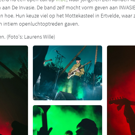
aan De Invasie. De band zelf mocht vorm geven aan INVASIE
n hoe. Hun keuze viel op het Mottekasteel in Ertvelde, waar
n intiem openluchtoptreden gaven.
n. (Foto's: Laurens Wille)