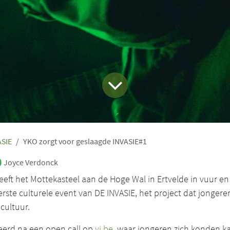
ASIE
YKO zorgt voor geslaagde INVASIE#1
Joyce Verdonck
eft het Mottekasteel aan de Hoge Wal in Ertvelde in vuur en
rste culturele event van DE INVASIE, het project dat jongere
cultuur.
eerd na een open call op
vi.be
, waar jongeren zich konden ka